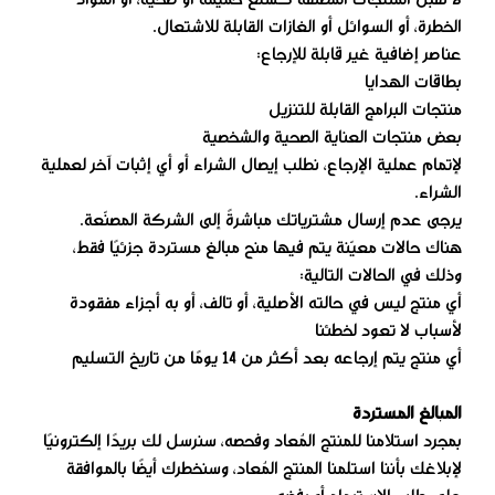
لا نقبل المنتجات المصنّفة كسلع حميمة أو صحية، أو المواد
الخطرة، أو السوائل أو الغازات القابلة للاشتعال.
عناصر إضافية غير قابلة للإرجاع:
بطاقات الهدايا
منتجات البرامج القابلة للتنزيل
بعض منتجات العناية الصحية والشخصية
لإتمام عملية الإرجاع، نطلب إيصال الشراء أو أي إثبات آخر لعملية
الشراء.
يرجى عدم إرسال مشترياتك مباشرةً إلى الشركة المصنّعة.
هناك حالات معيّنة يتم فيها منح مبالغ مستردة جزئيًا فقط،
وذلك في الحالات التالية:
أي منتج ليس في حالته الأصلية، أو تالف، أو به أجزاء مفقودة
لأسباب لا تعود لخطئنا
أي منتج يتم إرجاعه بعد أكثر من 14 يومًا من تاريخ التسليم
المبالغ المستردة
بمجرد استلامنا للمنتج المُعاد وفحصه، سنرسل لك بريدًا إلكترونيًا
لإبلاغك بأننا استلمنا المنتج المُعاد، وسنخطرك أيضًا بالموافقة