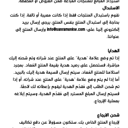
استرداد المبالغ للمنتجات المباعة ضمن العروض أو المخفَّضة.
الاستبدال
نقوم باستبدال المنتجات فقط إذا كانت معيبة أو تالفة. إذا كنت
بحاجة إلى استبدال المنتج بنفس المنتج، يرجى إرسال بريد
إلكتروني إلينا على:
info@sanramonkw.com
وإرسال المنتج إلى
عنواننا.
الهدايا
إذا تم وضع علامة "هدية" على المنتج عند شرائه وتم شحنه إليك
مباشرة، فستحصل على رصيد هدية بقيمة المنتج المُعاد. بمجرد
استلامنا للمنتج المُعاد، سيتم إرسال قسيمة هدية إليك بالبريد.
أما إذا لم يتم وضع علامة "هدية" على المنتج عند شرائه، أو إذا
تم شحن الطلب إلى مُقدِّم الهدية ليقوم بإعطائه لك لاحقًا،
فسيتم إرسال المبلغ المسترد إلى مُقدِّم الهدية، وسيتم إبلاغه
بعملية الإرجاع.
شحن الإرجاع
لإرجاع المنتج الخاص بك، ستكون مسؤولًا عن دفع تكاليف