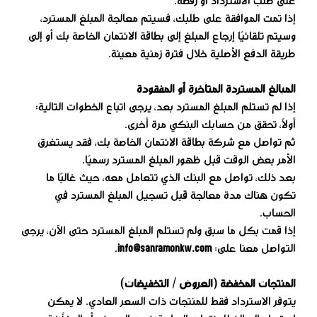
على طلب الاسترداد أو رفضه.
إذا تمت الموافقة على طلبك، فسيتم معالجة المبلغ المسترد،
وسيتم تلقائيًا إرجاع المبلغ إلى بطاقة الائتمان الخاصة بك أو إلى
طريقة الدفع الأصلية خلال فترة زمنية معينة.
المبالغ المستردة المتأخرة أو المفقودة
إذا لم تستلم المبلغ المسترد بعد، يرجى اتباع الخطوات التالية:
أولًا، تحقق من حسابك البنكي مرة أخرى.
ثم تواصل مع شركة بطاقة الائتمان الخاصة بك، فقد يستغرق
الأمر بعض الوقت قبل ظهور المبلغ المسترد رسميًا.
بعد ذلك، تواصل مع البنك الذي تتعامل معه، حيث غالبًا ما
تكون هناك مدة معالجة قبل تسجيل المبلغ المسترد في
الحساب.
إذا قمت بكل ما سبق ولم تستلم المبلغ المسترد حتى الآن، يرجى
التواصل معنا على:
info@sanramonkw.com
.
المنتجات المخفضة (العروض / التخفيضات)
يتوفر الاسترداد فقط للمنتجات ذات السعر العادي. لا يمكن