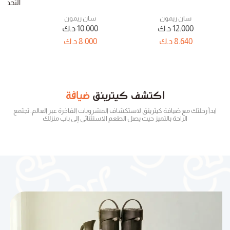
التحضير ٢٥٠ جرام – كرت
سان ريمون
سان ريمون
12.000
د.ك
10.000
د.ك
0
8.640
د.ك
8.000
د.ك
80
اكتشف
كيترينق
ضيافة
ابدأ رحلتك مع ضيافة كيترينق لاستكشاف المشروبات الفاخرة عبر العالم. تجتمع
الراحة بالتميز حيث يصل الطعم الاستثنائي إلى باب منزلك