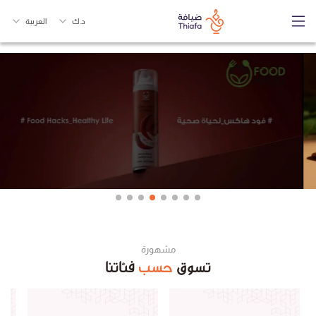
د.ك
العربية
مشهورة
تسوق
حسب
فئاتنا