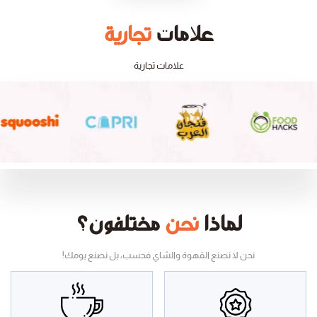
علامات
تجارية
علامات تجارية
لماذا
نحن
مختلفون؟
نحن لا نصنع القهوة والشاي فحسب، بل نصنع يومك!