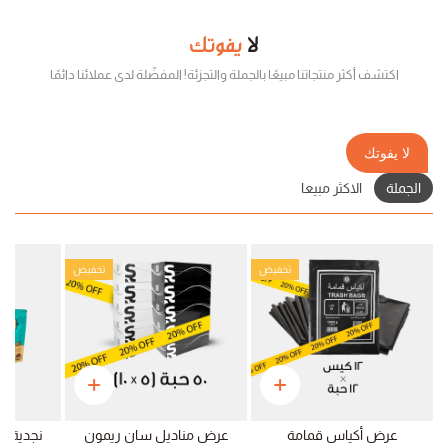
لا
يفوتك
اكتشف أكثر منتجاتنا مبيعًا بالجملة والتجزئة! المفضّلة لدى عملائنا دائمًا
لا يفوتك
الجملة
الاكثر مبيعا
تخفيض
تخفيض
عرض أكياس قمامة
عرض مناديل سان ريمون
نجدية ق