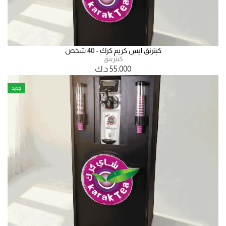
كيترنق ايس كريم كرك - 40 شخص
كيترينق
55.000
د.ك
جديد