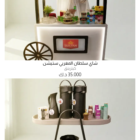
شاي سلطان المغربي ستـيشن
كيترينق
35.000
د.ك