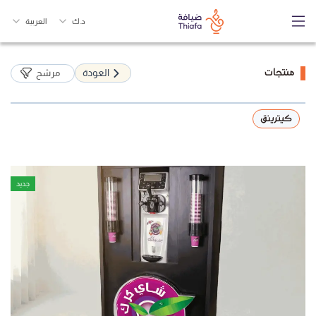
د.ك
العربية
منتجات
العودة
مرشح
كيترينق
جديد