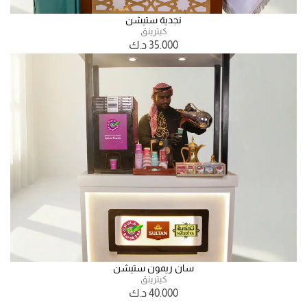
نجدية ستيشن
كيترينق
35.000
د.ك
سان ريمون ستيشن
كيترينق
40.000
د.ك