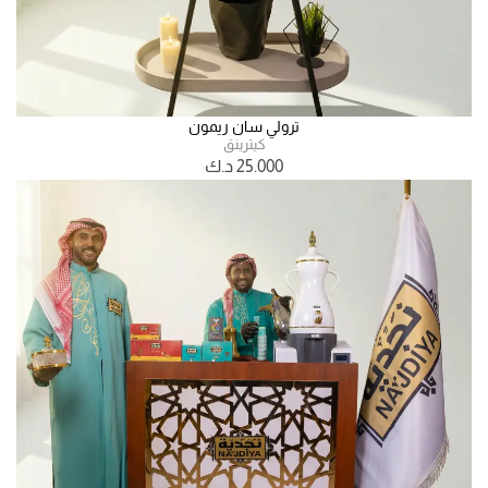
ترولي سان ريمون
كيترينق
25.000
د.ك