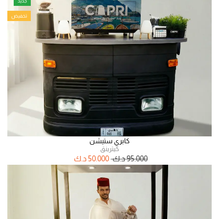
جديد
تخفيض
كابري ستيشن
كيترينق
95.000
د.ك
50.000
د.ك