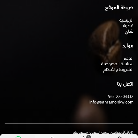
خريطة الموقع
الرئيسية
قهوة
شاي
موارد
الدعم
سياسة الخصوصية
الشروط والأحكام
اتصل بنا
+965-22204332
info@sanramonkw.com
©
2026
ضيافة. جميع الحقوق محفوظة
0