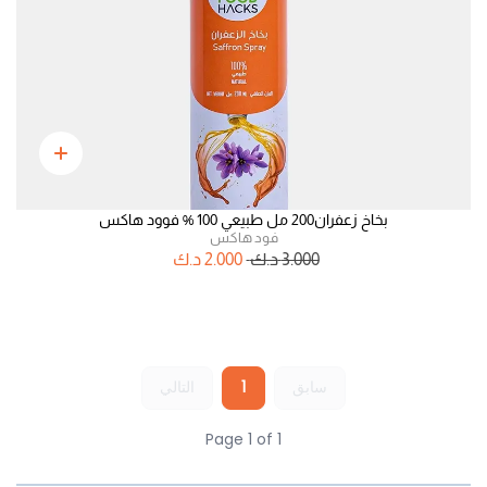
بخاخ زعفران200 مل طبيعي 100 % فوود هاكس
فود هاكس
3.000
د.ك
2.000
د.ك
سابق
1
التالي
Page 1 of 1