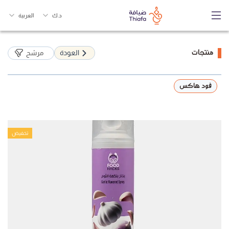
د.ك
العربية
منتجات
العودة
مرشح
فود هاكس
تخفيض