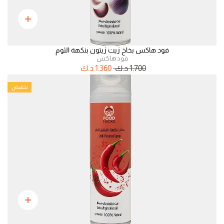
فود هاكس بخاخ زيت زيتون بنكهة الثوم
فود هاكس
1.700
د.ك
1.360
د.ك
تخفيض