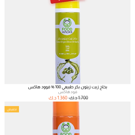
بخاخ زيت زيتون بكر طبيعي 100 % فوود هاكس
فود هاكس
1.700
د.ك
1.360
د.ك
تخفيض