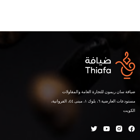
ضيافة سان ريمون للتجارة العامة والمقاولات
مستودعات العارضية ٦، بلوك ١، مبنى ٤٤، الفروانية،
الكويت