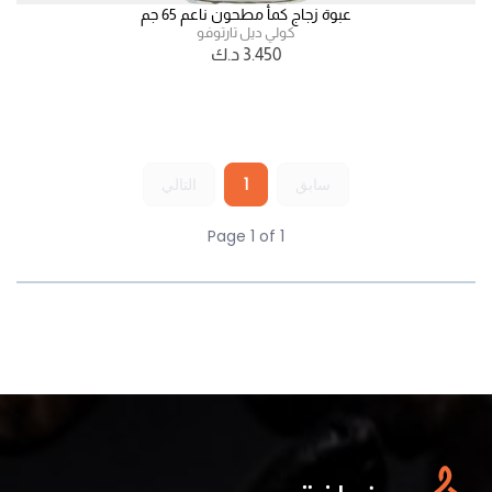
عبوة زجاج كمأ مطحون ناعم 65 جم
كولي ديل تارتوفو
3.450
د.ك
سابق
1
التالي
Page 1 of 1