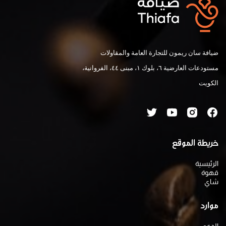
ضيافة سان ريمون للتجارة العامة والمقاولات
مستودعات العارضية ٦، بلوك ١، مبنى ٤٤، الفروانية،
الكويت
خريطة الموقع
الرئيسية
قهوة
شاي
موارد