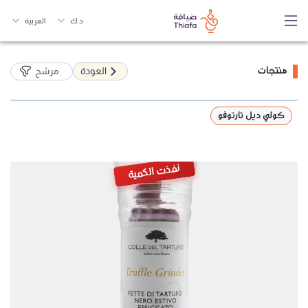
د.ك
العربية
منتجات
العودة
مرشح
كولي ديل تارتوفو
نفذت الكمية