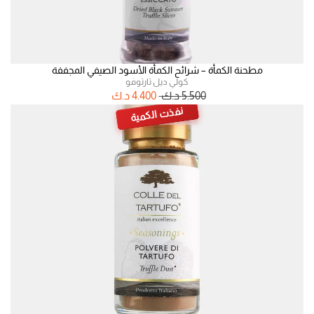
مطحنة الكمأة – شرائح الكمأة الأسود الصيفي المجففة
كولي ديل تارتوفو
5.500
د.ك
4.400
د.ك
نفذت الكمية