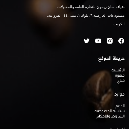
ضيافة سان ريمون للتجارة العامة والمقاولات
مستودعات العارضية ٦، بلوك ١، مبنى ٤٤، الفروانية،
الكويت
خريطة الموقع
الرئيسية
قهوة
شاي
موارد
الدعم
سياسة الخصوصية
الشروط والأحكام