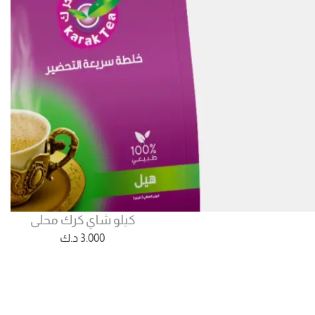
كيلو شاي كرك محلى
3.000
د.ك