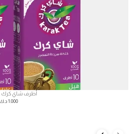
أظرف شاي كرك غ
1.000
د.ك