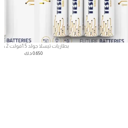
بطاريات تيسلا جولد 1.5فولت AA 2
0.650
د.ك