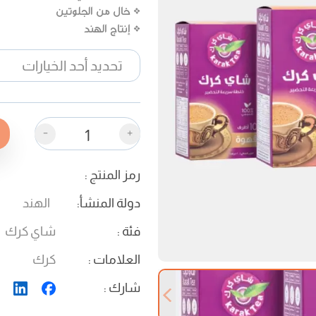
* خال من الجلوتين
* إنتاج الهند
-
+
رمز المنتج
:
دولة المنشأ
:
الهند
فئة
:
شاي كرك
العلامات
:
كرك
شارك
:
Previous slide