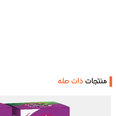
منتجات
ذات صله