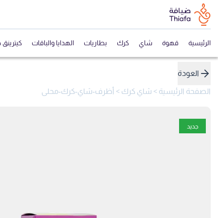
الرئيسية
قهوة
شاي
كرك
بطاريات
الهدايا والباقات
كيترينق 
العودة
الصفحة الرئيسية
>
شاي كرك
>
أظرف-شاي-كرك-محلى
جديد