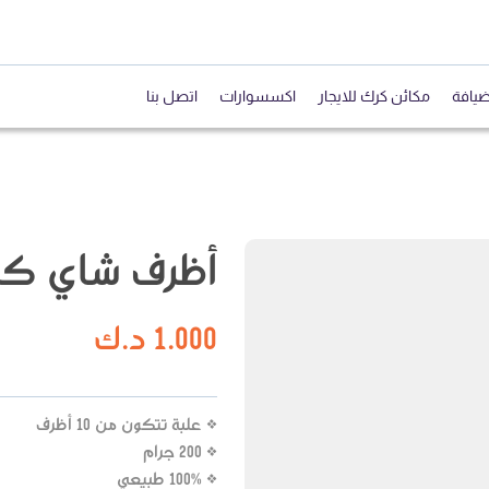
ضيافة
مكائن كرك للايجار
اكسسوارات
اتصل بنا
أظرف شاي كر
1.000
د.ك
* علبة تتكون من 10 أظرف
* 200 جرام
* 100% طبيعي