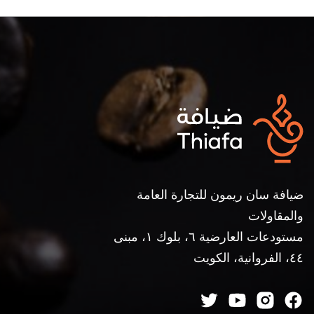
ضيافة سان ريمون للتجارة العامة
والمقاولات
مستودعات العارضية ٦، بلوك ١، مبنى
٤٤، الفروانية، الكويت