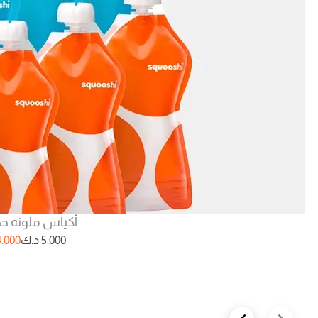
أكياس ملونه حج
5.000
د.ك
4.000