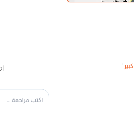
بير
‘
ات