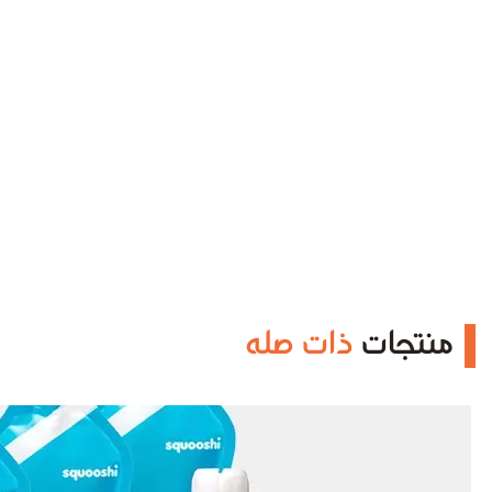
منتجات
ذات صله