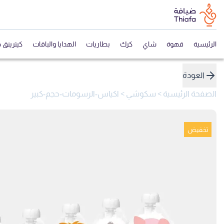
الرئيسية
قهوة
شاي
كرك
بطاريات
الهدايا والباقات
كيترينق 
العودة
الصفحة الرئيسية
>
سكوشي
>
اكياس-الرسومات-حجم-كبير
تخفيض