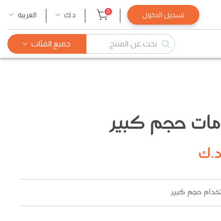
0
تسجيل الدخول
د.ك
العربية
جميع الفئات
مات حجم كبير
.ك