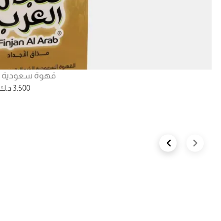
قهوة سعودية ش
3.500
د.ك
Next slide
Previous slide