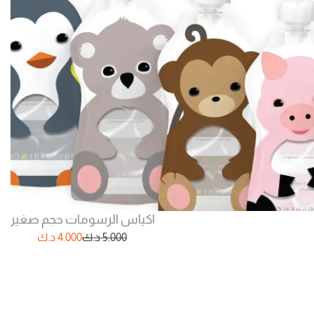
اكياس الرسومات حجم صغير
5.000
د.ك
4.000
د.ك