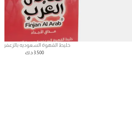
خليط القهوة السعوديه بالزعفران
3.500
د.ك