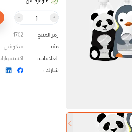
متوفرة الان
-
+
رمز المنتج
:
1702
فئة
:
سكوشي
العلامات
:
اكسسوارا
شارك
:
Previous slide