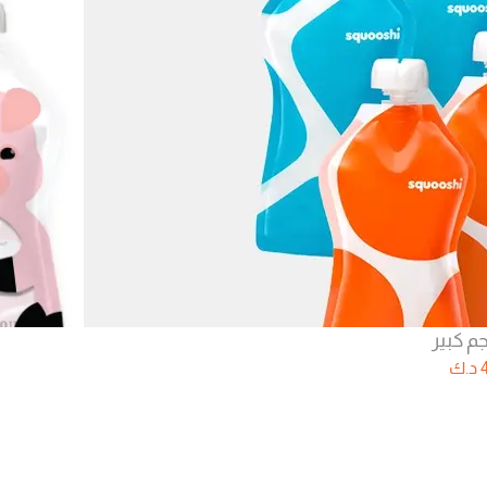
م كبير
د.ك