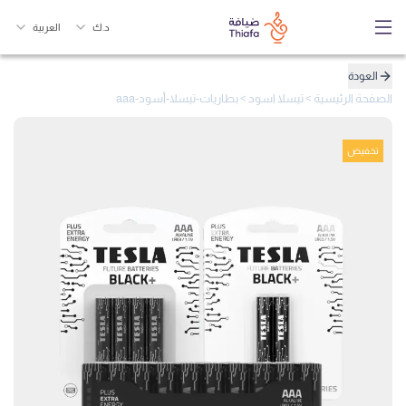
د.ك
العربية
العودة
الصفحة الرئيسية
>
تيسلا اسود
>
بطاريات-تيسلا-أسود-aaa
تخفيض