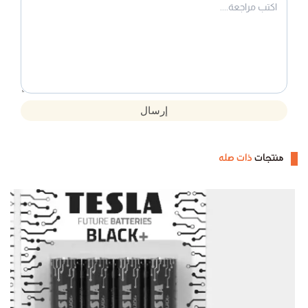
إرسال
منتجات
ذات صله