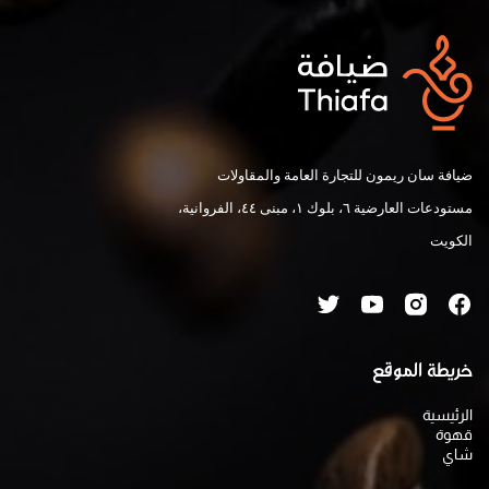
ضيافة سان ريمون للتجارة العامة والمقاولات
مستودعات العارضية ٦، بلوك ١، مبنى ٤٤، الفروانية،
الكويت
خريطة الموقع
الرئيسية
قهوة
شاي