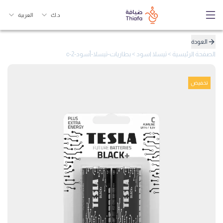
د.ك
العربية
العودة
الصفحة الرئيسية
>
تيسلا اسود
>
بطاريات-تيسلا-أسود-c-2
تخفيض