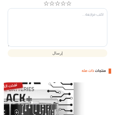
☆
☆
☆
☆
☆
إرسال
منتجات
ذات صله
نفذت الكمي