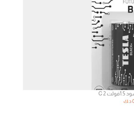
ت C 2
د.ك