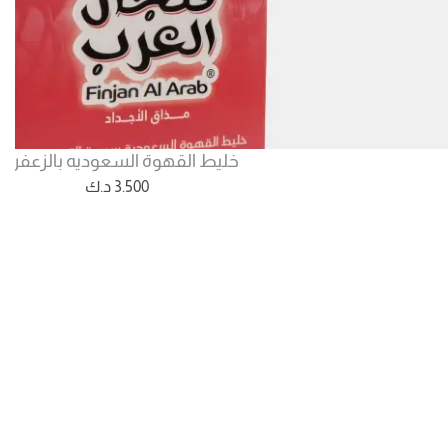
خليط القهوة السعوديه بالزعفران
3.500
د.ك