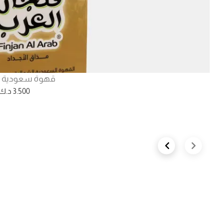
قهوة سعودية ش
3.500
د.ك
Next slide
Previous slide