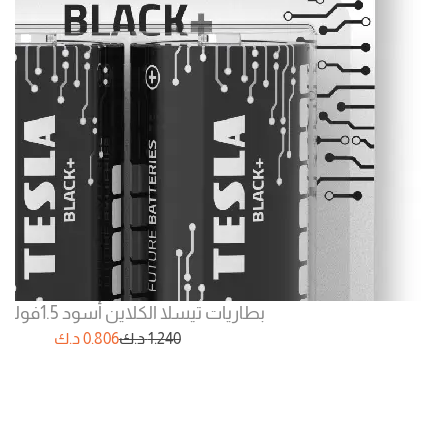
بطاريات تيسلا الكلاين أسود 1.5فولت D 2
1.240
د.ك
0.806
د.ك