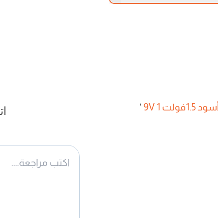
لت 9V 1
‘
ات