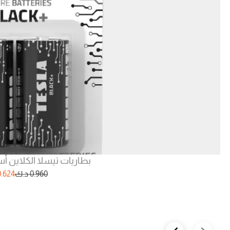
بطاريات تيسلا الكلاين أسود 1.5فول
0.960
د.ك
0.624