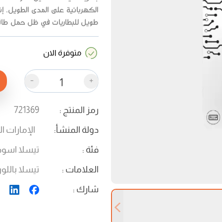
الكهربائية على المدى الطويل. إنه
طويل للبطاريات في ظل حمل طاقة 
متوفرة الان
-
+
رمز المنتج
:
721369
دولة المنشأ
:
الإمارات ا
فئة
:
تيسلا اسود
العلامات
:
تيسلا باللو
شارك
:
Previous slide