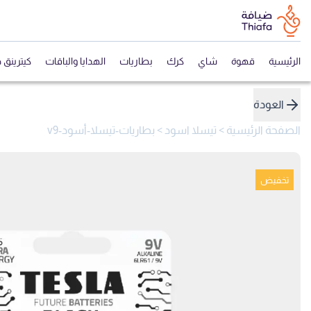
الرئيسية
قهوة
شاي
كرك
بطاريات
الهدايا والباقات
كيترينق 
العودة
الصفحة الرئيسية
>
تيسلا اسود
>
بطاريات-تيسلا-أسود-v9
تخفيض