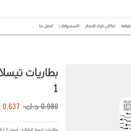
ضيافة
مكائن كرك للايجار
اكسسوارات
اتصل بنا
1
0.980
د.ك
0.637
د