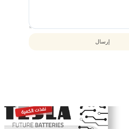
إرسال
نفذت الكمية