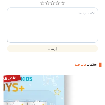
☆
☆
☆
☆
☆
إرسال
منتجات
ذات صله
نفذت الكمي