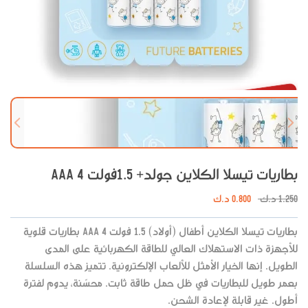
نفذت الكمية
 slide
Next slide
بطاريات تيسلا الكلاين جولد+ 1.5فولت AAA 4
1.250
د.ك
0.800
د.ك
بطاريات تيسلا الكلاين أطفال (أولاد) 1.5 فولت AAA 4 بطاريات قلوية
للأجهزة ذات الاستهلاك العالي للطاقة الكهربائية على المدى
الطويل. إنها الخيار الأمثل للألعاب الإلكترونية. تتميز هذه السلسلة
بعمر طويل للبطاريات في ظل حمل طاقة ثابت. محسّنة، يدوم لفترة
أطول. غير قابلة لإعادة الشحن.