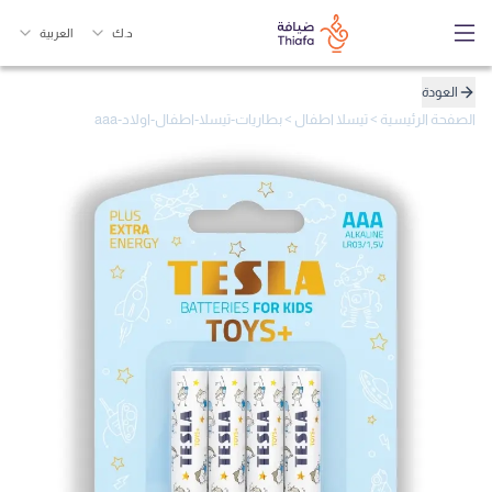
د.ك
العربية
العودة
الصفحة الرئيسية
>
تيسلا اطفال
>
بطاريات-تيسلا-اطفال-اولاد-aaa