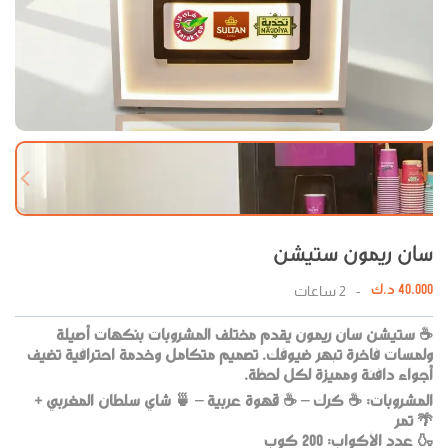
 slide
Next slide
سان ريمون ستيشن
40.000
د.ك
-
2
ساعات
☕ ستيشن سان ريمون يقدم مختلف المشروبات بنكهات أصيلة
ولمسات فاخرة تبهر ضيوفك. تصميم متكامل وخدمة احترافية تضيف
أجواء دافئة ومميزة لكل لحظة.
المشروبات: ☕ كرك – ☕ قهوة عربية – 🍵 شاي سلطان المغربي +
🌴 تمر
🍶 عدد الأكواب: 200 كوب