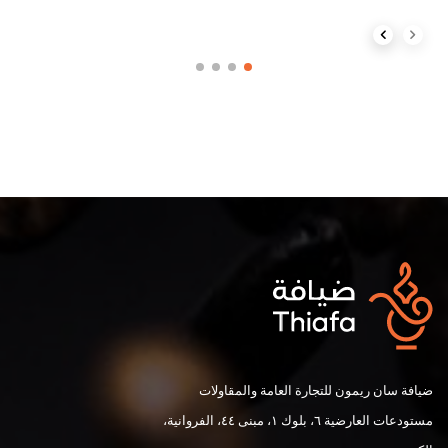
Next slide
Previous slide
ضيافة سان ريمون للتجارة العامة والمقاولات
مستودعات العارضية ٦، بلوك ١، مبنى ٤٤، الفروانية،