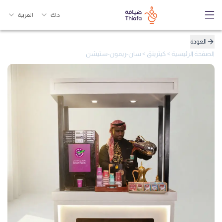
د.ك
العربية
العودة
الصفحة الرئيسية
>
كيترينق
>
سان-ريمون-ستيشن