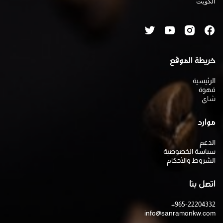
الكويت
خريطة الموقع
الرئيسية
قهوة
شاي
موارد
الدعم
سياسة الخصوصية
الشروط والأحكام
اتصل بنا
+965-22204332
info@sanramonkw.com