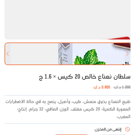
نفذت الكمية
 slide
Next slide
سلطان نعناع خالص 20 كيس × 1.6 ج
1.000
د.ك
0.800
د.ك
نقيع النعناع بذوق منعش، طيب، وأصيل، ينصح به في حالة الاضطرابات
المعوية الكمية: 20 كيس مغلف. الوزن الصافي: 32 جرام. إنتاج:
المغرب.
إنتهى من المخزن