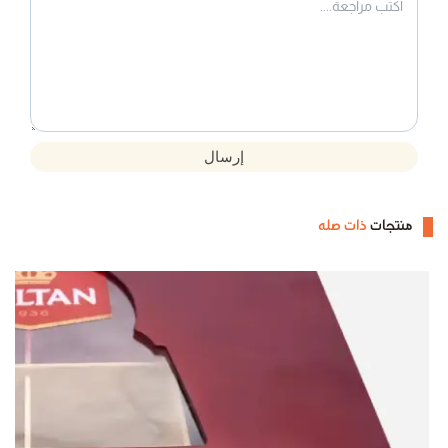
إرسال
منتجات
ذات صله