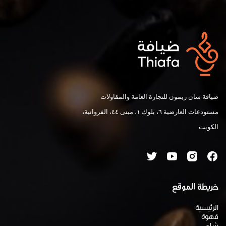
ضيافة سان ريمون للتجارة العامة والمقاولات
مستودعات العارضية ٦، بلوك ١، مبنى ٤٤، الفروانية،
الكويت
خريطة الموقع
الرئيسية
قهوة
شاي