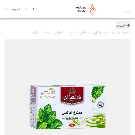
د.ك
العربية
العودة
الصفحة الرئيسية
>
شاي سلطان
>
شاي-سلطان-بالنعناع-الخالص