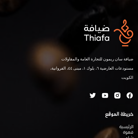
ضيافة سان ريمون للتجارة العامة والمقاولات
مستودعات العارضية ٦، بلوك ١، مبنى ٤٤، الفروانية،
الكويت
خريطة الموقع
الرئيسية
قهوة
شاي