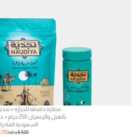
مطاره حافظه للحراره + نجدي
بالهيل والزعف
السعودية الفاخرة 125 جرا
6.500
د.ك
4.750