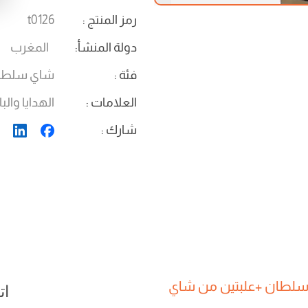
رمز المنتج
:
t0126
دولة المنشأ
:
المغرب
فئة
:
شاي سلطا
العلامات
:
الهدايا والب
شارك
:
لطان +علبتين من شاي
ات