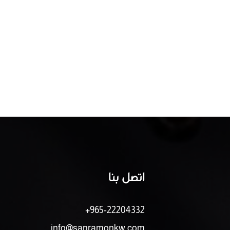
اتصل بنا
+965-22204332
info@sanramonkw.com