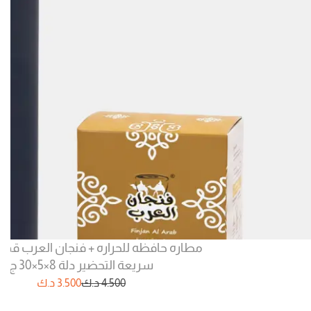
مطاره حافظه للحراره + فنجان العرب قهو
سريعة التحضير دلة 8×5×30 ج
4.500
د.ك
3.500
د.ك