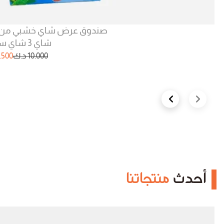
شاي 3 شاي سلطان
10.000
د.ك
.500
Next slide
Previous slide
أحدث
منتجاتنا