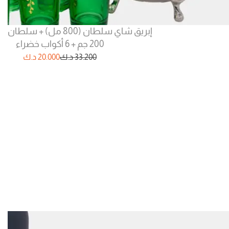
إبريق شاي سلطان (800 مل) + س
200 جم + 6 أكواب خضراء
33.200
د.ك
20.000
د.ك