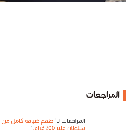
المراجعات
المراجعات لـ
‘
طقم ضيافه كامل من س
سلطان عنبر 200 غرام.
‘