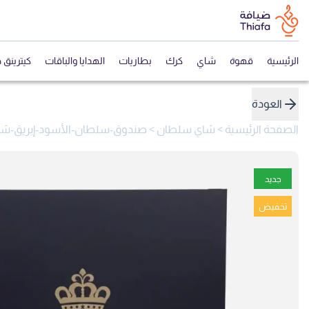
الرئيسية
قهوة
شاي
كرك
بطاريات
الهدايا والباقات
كيترينق 
العودة
الصفحة الرئيسية
>
شاي سلطان
>
صندوق-سلطان-الأسود-إبريق-شاي-مغربي-زجاجي--2-أكواب-زجا
جديد
تخفيض