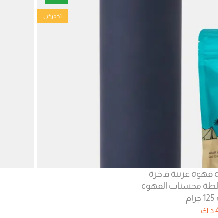
تخفيض
ة قهوة عربية فاخرة
ران 250 جرام + خلطة محسنات القهوة
م
د.ك