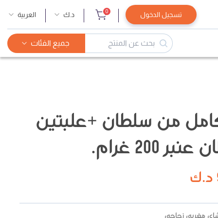
0
تسجيل الدخول
د.ك
العربية
جميع الفئات
امل من سلطان +علبتين
 200 غرام.
د.ك
شاي مغربي زجاجي