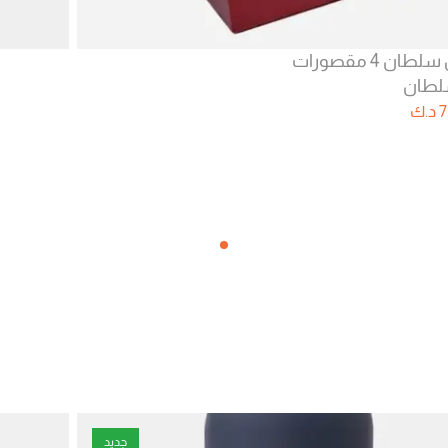
صندوق عرض شاي خشبي من سلطان 4 مقصورات
7
د.ك
جديد