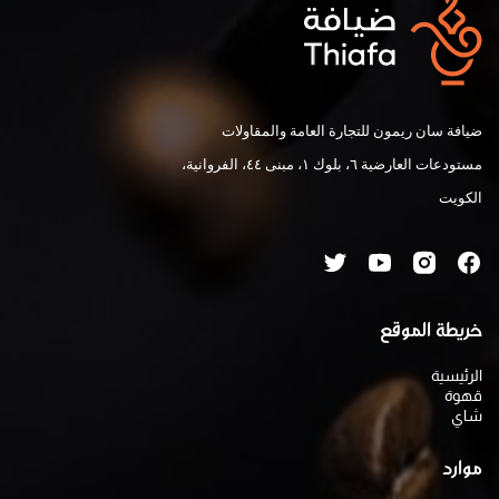
ضيافة سان ريمون للتجارة العامة والمقاولات
مستودعات العارضية ٦، بلوك ١، مبنى ٤٤، الفروانية،
الكويت
خريطة الموقع
الرئيسية
قهوة
شاي
موارد