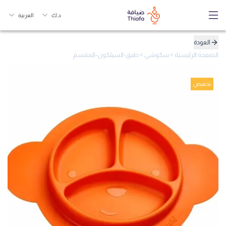
د.ك
العربية
العودة
الصفحة الرئيسية
>
سكوشي
>
طبق-السيلكون-المقسم
تخفيض