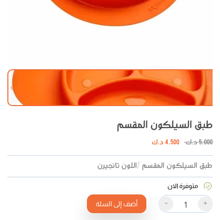
 slide
Next slide
طبق السيلكون المقسم
5.000
د.ك
4.500
د.ك
طبق السيلكون المقسم /اللون تانجيرن
متوفرة الان
-
+
أضف إلى السلة