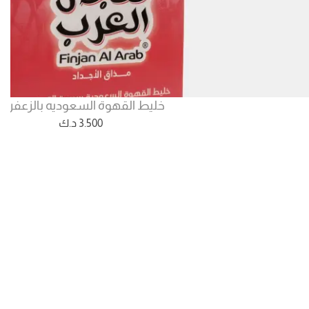
خليط القهوة السعوديه بالزعفران
3.500
د.ك