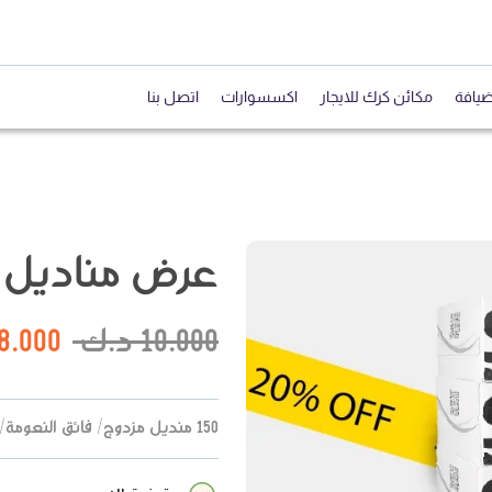
ضيافة
مكائن كرك للايجار
اكسسوارات
اتصل بنا
عرض مناديل 
10.000
د.ك
8.000
150 منديل مزدوج/ فائق النعومة/ مقاس العلبة: 190*210 ملم/ أبيض وأسود