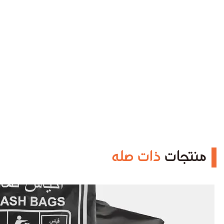
منتجات
ذات صله