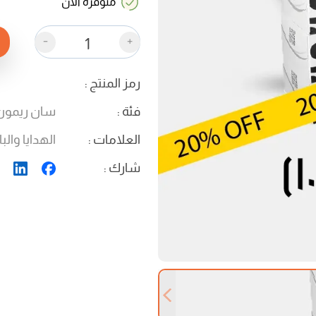
متوفرة الان
-
+
رمز المنتج
:
فئة
:
سان ريمون
العلامات
:
الهدايا والب
شارك
:
Previous slide