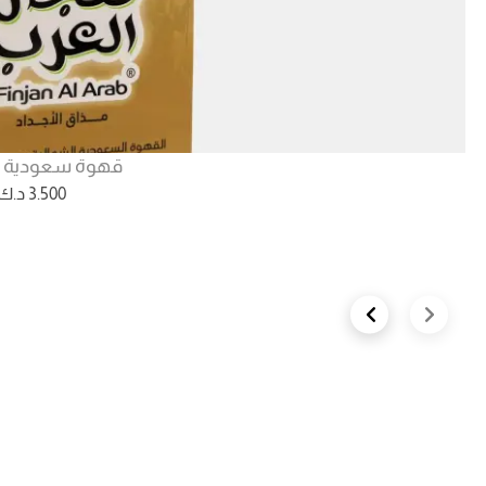
قهوة سعودية ش
3.500
د.ك
Next slide
Previous slide