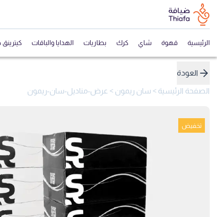
الرئيسية
قهوة
شاي
كرك
بطاريات
الهدايا والباقات
كيترينق 
العودة
الصفحة الرئيسية
>
سان ريمون
>
عرض-مناديل-سان-ريمون
تخفيض