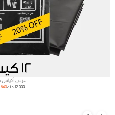
عرض أكياس ق
12.000
د.ك
.640