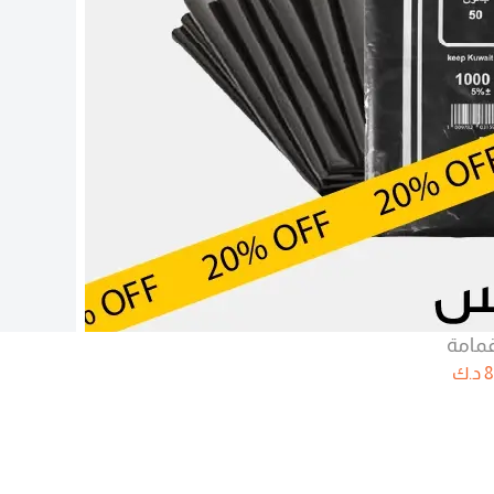
مامة
8
د.ك