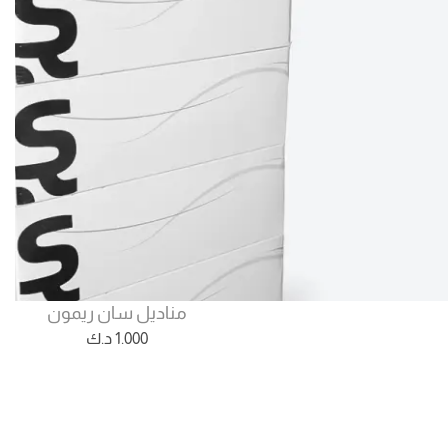
مناديل سان ريمون
1.000
د.ك