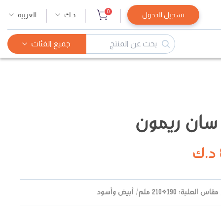
0
تسجيل الدخول
د.ك
العربية
جميع الفئات
سان ريمون
د.ك