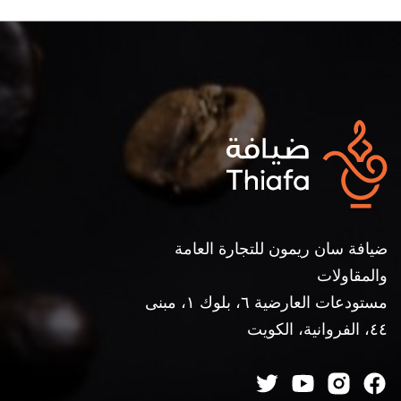
ضيافة سان ريمون للتجارة العامة
والمقاولات
مستودعات العارضية ٦، بلوك ١، مبنى
٤٤، الفروانية، الكويت