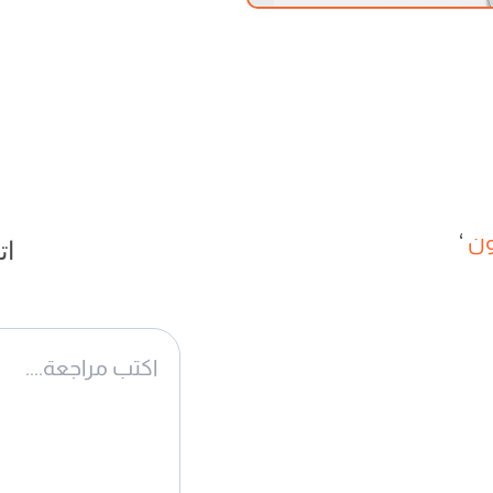
ون
‘
ات