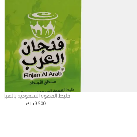
خليط القهوة السعوديه بالهيل
3.500
د.ك