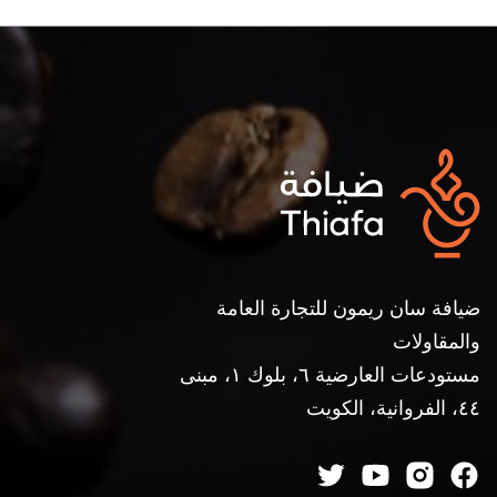
ضيافة سان ريمون للتجارة العامة
والمقاولات
مستودعات العارضية ٦، بلوك ١، مبنى
٤٤، الفروانية، الكويت