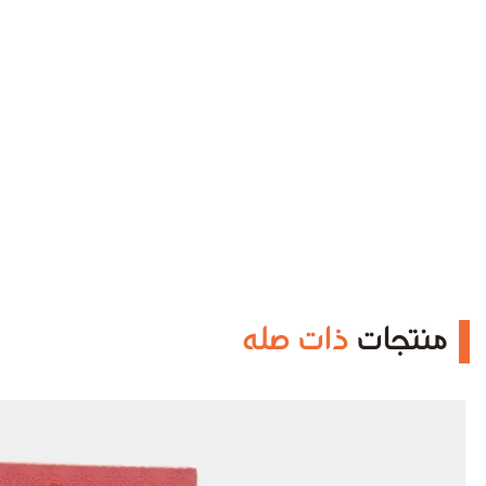
منتجات
ذات صله