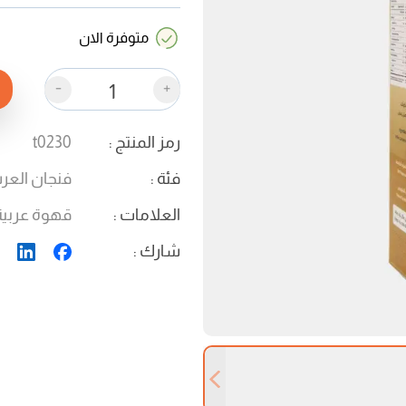
متوفرة الان
-
+
رمز المنتج
:
t0230
فئة
:
فنجان العر
العلامات
:
قهوة عربية
شارك
:
Previous slide