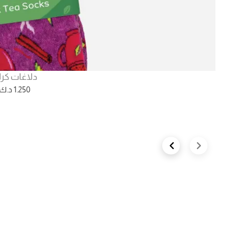
دلاغات كر
1.250
د.ك
Next slide
Previous slide