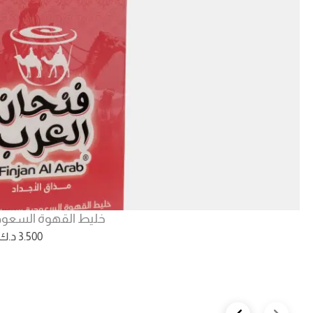
خليط القهوة السعودي
3.500
د.ك