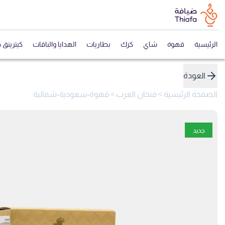
الرئيسية
قهوة
شاي
كرك
بطاريات
الهدايا والباقات
كيترينق 
العودة
الصفحة الرئيسية
>
فنجان العرب
>
قهوة-سعودية-شمالية
جديد