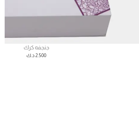
جنجفه كرك
2.500
د.ك