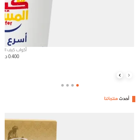
أكواب كيف الم
0.400
د.ك
Next slide
Previous slide
أحدث
منتجاتنا