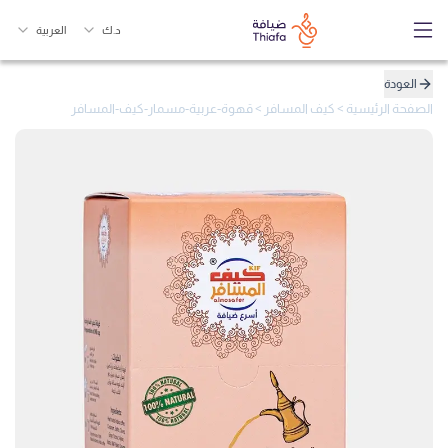
د.ك
العربية
العودة
الصفحة الرئيسية
>
كيف المسافر
>
قهوة-عربية-مسمار-كيف-المسافر