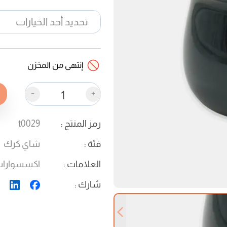
إنتهى من المخزن
-
+
رمز المنتج
:
t0029
فئة
:
شاي كرك
العلامات
:
اكسسوارا
شارك
:
Previous slide