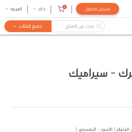
0
تسجيل الدخول
د.ك
العربية
جميع الفئات
 - سيراميك
المتوفر ( الاسود - البنفسجي )