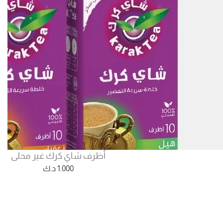
أظرف شاي كرك غير محلى
1.000
د.ك