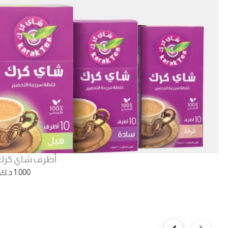
أظرف شاي كرك
1.000
د.ك