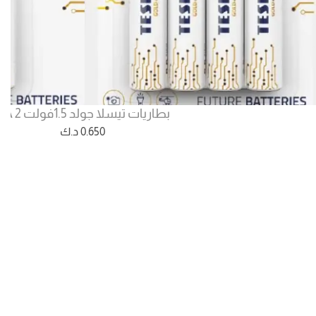
بطاريات تيسلا جولد 1.5فولت AA 2
0.650
د.ك