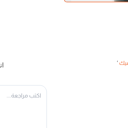
ميك
‘
ات