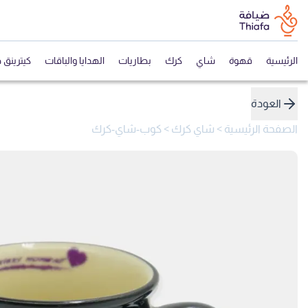
الرئيسية
قهوة
شاي
كرك
بطاريات
الهدايا والباقات
كيترينق 
العودة
الصفحة الرئيسية
>
شاي كرك
>
كوب-شاي-كرك