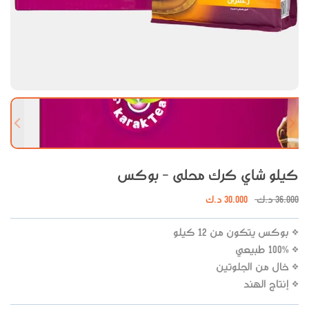
 slide
Next slide
كيلو شاي كرك محلى - بوكس
36.000
د.ك
30.000
د.ك
* بوكس يتكون من 12 كيلو
* 100% طبيعي
* خال من الجلوتين
* إنتاج الهند