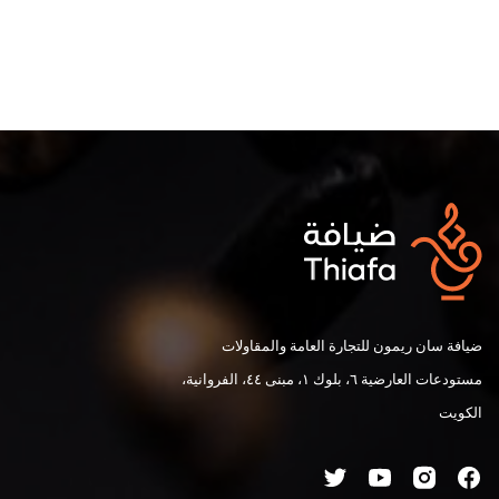
ضيافة سان ريمون للتجارة العامة والمقاولات
مستودعات العارضية ٦، بلوك ١، مبنى ٤٤، الفروانية،
الكويت