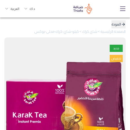
د.ك
العربية
العودة
الصفحة الرئيسية
>
شاي كرك
>
كيلو-شاي-كرك-محلى-بوكس
جديد
تخفيض