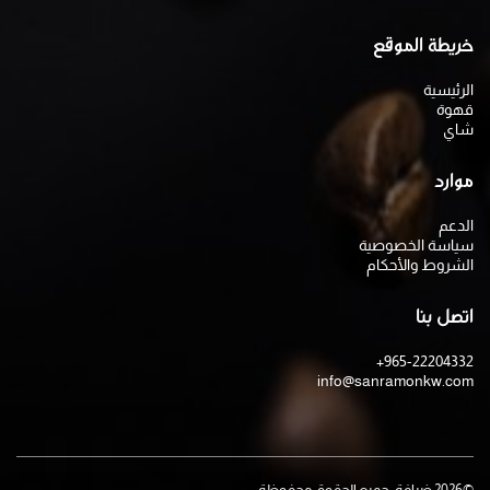
خريطة الموقع
الرئيسية
قهوة
شاي
موارد
الدعم
سياسة الخصوصية
الشروط والأحكام
اتصل بنا
+965-22204332
info@sanramonkw.com
©
2026
ضيافة. جميع الحقوق محفوظة