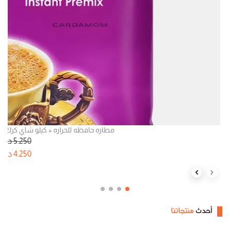
مطاره حافظه للحراره + كيلو شاي كرك ب
5.250
د.ك
4.250
د.ك
Next slide
Previous slide
أحدث
منتجاتنا