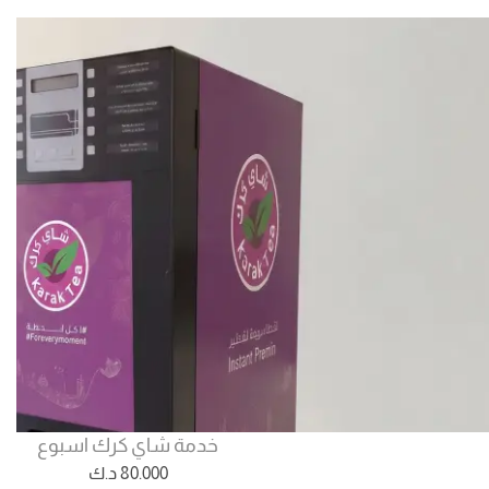
خدمة شاي كرك اسبوع
80.000
د.ك