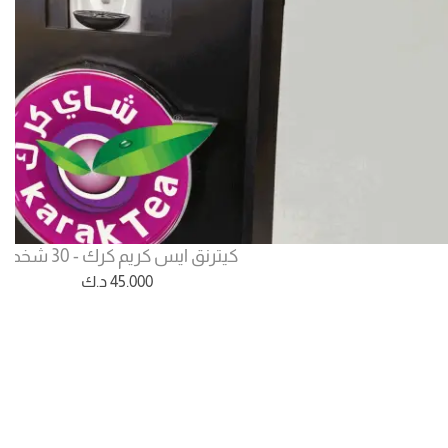
كيترنق ايس كريم كرك - 30 شخص
45.000
د.ك