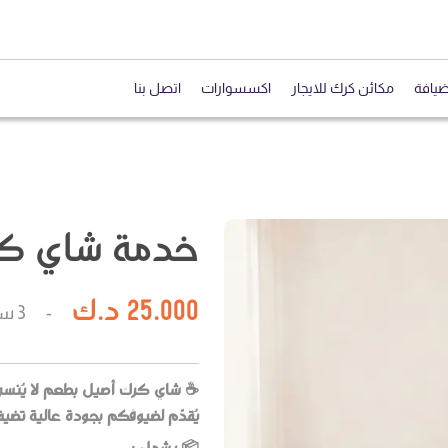
ضيافة
مكائن كرك للايجار
اكسسوارات
اتصل بنا
خدمة شاي كرك ٣ س
25.000
د.ك
-
3
سا
☕ شاي كرك أصيل بطعم لا يُنس
يُقدَّم لضيوفكم بجودة عالية تضي