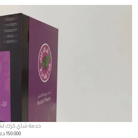
خدمة شاي كرك لش
150.000
د.