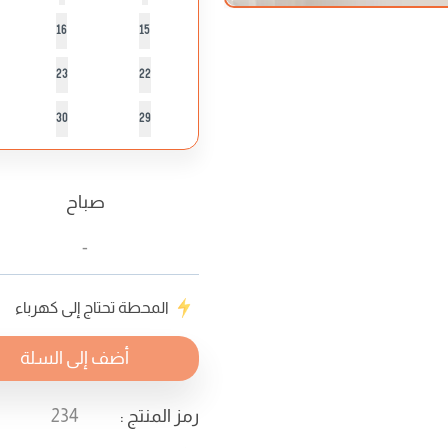
16
15
23
22
30
29
صباح
-
المحطة تحتاج إلى كهرباء
أضف إلى السلة
رمز المنتج
:
234