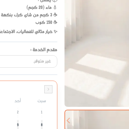
📦 يشمل :
💧 ماء (20 كجم)
☕ 3 كجم من شاي كرك بنكهة من اختيارك
☕ 150 كوب
✨ خيار مثالي للفعاليات، الاجتماع
مقدم الخدمة
:
سبت
أحد
2
1
Previous slide
9
8