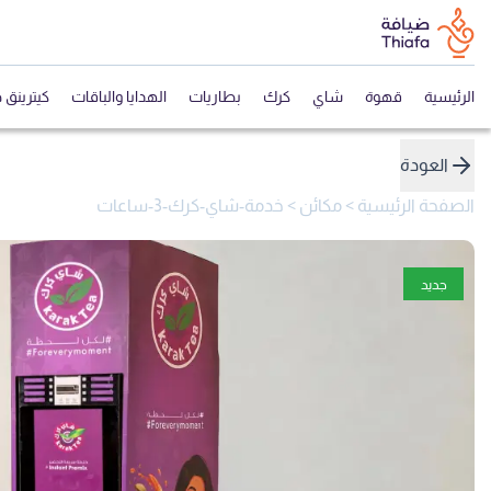
الرئيسية
قهوة
شاي
كرك
بطاريات
الهدايا والباقات
كيترينق 
العودة
الصفحة الرئيسية
>
مكائن
>
خدمة-شاي-كرك-3-ساعات
جديد