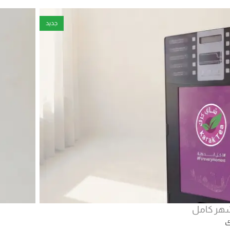
جديد
هر كامل
ك