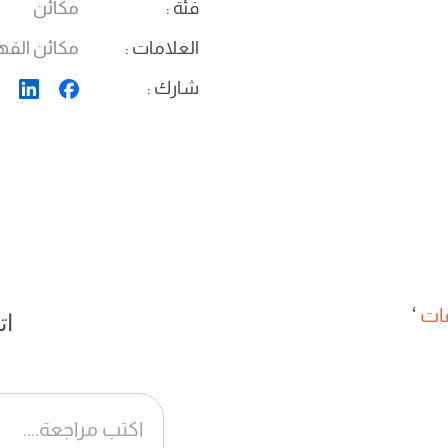
فئة
:
مكائن
العلامات
:
مكائن القه
شارك
:
‘
ات