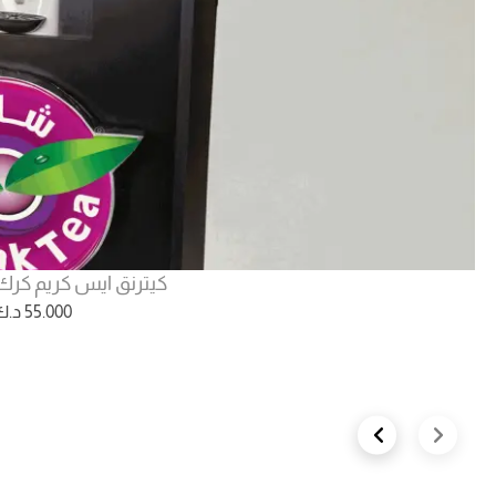
كيترنق ايس كريم كرك - 40 ش
55.000
د.ك
Next slide
Previous slide