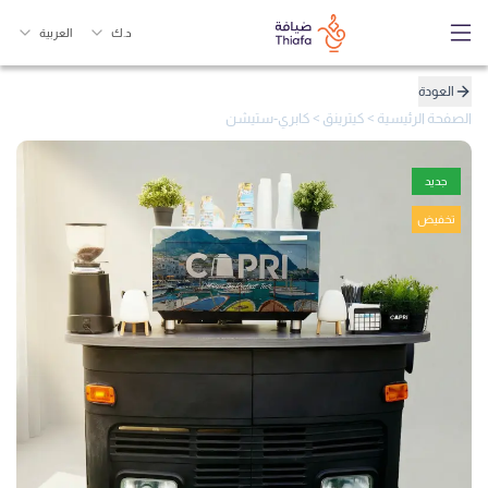
د.ك
العربية
العودة
الصفحة الرئيسية
>
كيترينق
>
كابري-ستيشن
جديد
تخفيض