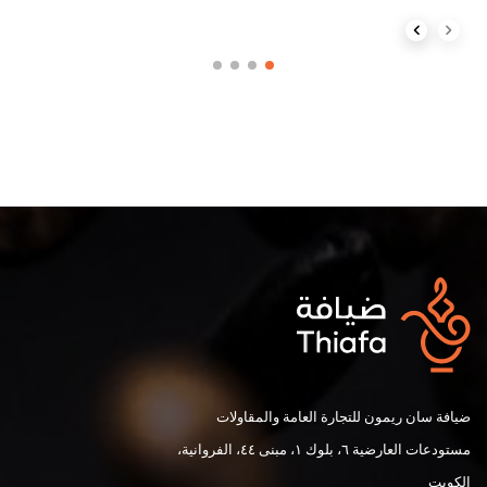
Next slide
Previous slide
ضيافة سان ريمون للتجارة العامة والمقاولات
مستودعات العارضية ٦، بلوك ١، مبنى ٤٤، الفروانية،
الكويت