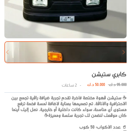
 slide
Next slide
كابري ستيشن
95.000
د.ك
50.000
د.ك
-
2
ساعات
☕ ستيشن قهوة مختصة فاخرة تقدم تجربة ضيافة راقية تجمع بين
الاحترافية والأناقة. تم تصميمها بعناية لإضافة لمسة فخمة ترفع
مستوى أي مناسبة، سواء كانت داخلية أو خارجية. نصل إليك أينما
كان موقعك لنضمن لك تجربة سلسة ومميزة☕
🥤 عدد الأكواب: 50 كوب