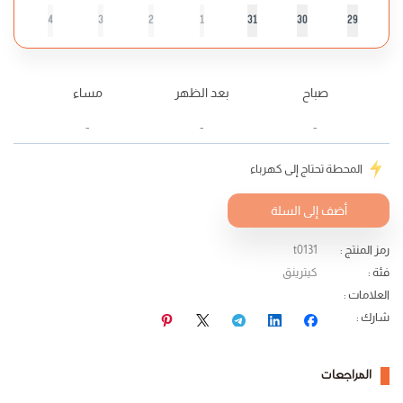
4
3
2
1
31
30
29
صباح
بعد الظهر
مساء
-
-
-
المحطة تحتاج إلى كهرباء
أضف إلى السلة
رمز المنتج
:
t0131
فئة
:
كيترينق
العلامات
:
شارك
:
المراجعات