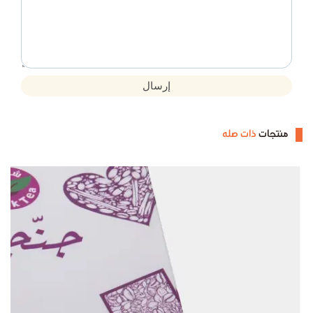
إرسال
منتجات
ذات صله