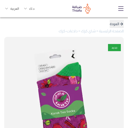
د.ك
العربية
العودة
الصفحة الرئيسية
>
شاي كرك
>
دلاغات-كرك
جديد