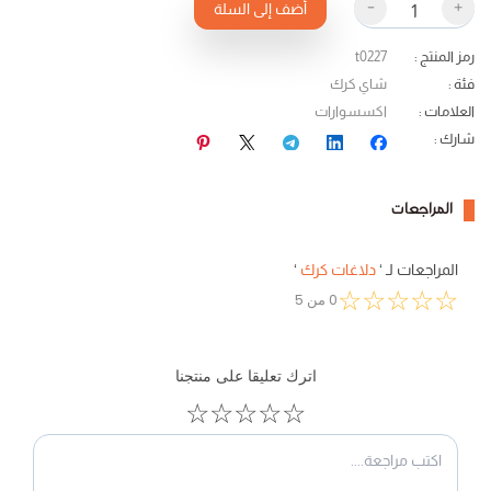
-
+
أضف إلى السلة
رمز المنتج
:
t0227
فئة
:
شاي كرك
العلامات
:
اكسسوارات
شارك
:
المراجعات
المراجعات لـ
‘
دلاغات كرك
‘
☆
☆
☆
☆
☆
0
من
5
اترك تعليقا على منتجنا
☆
☆
☆
☆
☆