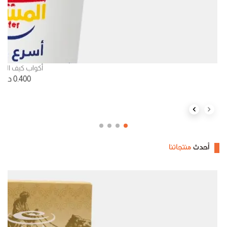
أكواب كيف الم
0.400
د.ك
Next slide
Previous slide
أحدث
منتجاتنا