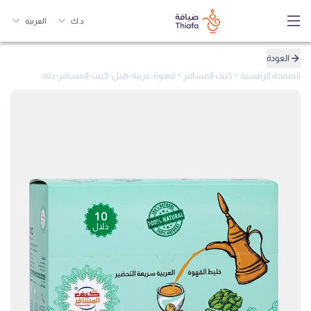
د.ك
العربية
العودة
الصفحة الرئيسية
>
كيف المسافر
>
قهوة-عربية-هيل-كيف-المسافر-دله