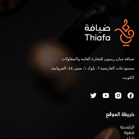
ضيافة سان ريمون للتجارة العامة والمقاولات
مستودعات العارضية ٦، بلوك ١، مبنى ٤٤، الفروانية،
الكويت
خريطة الموقع
الرئيسية
قهوة
شاي