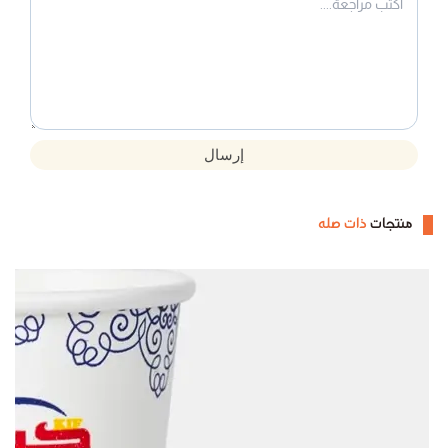
إرسال
منتجات
ذات صله