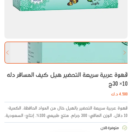
 slide
Next slide
قهوة عربية سريعة التحضير هيل كيف المسافر دله
10× 30ج
4.500
د.ك
قهوة عربية سريعة التحضير بالهيل خال من المواد الحافظة. الكمية:
10 دلال. الوزن الصافي: 300 جرام. منتج طبيعي 100%. إنتاج: السعودية.
متوفرة الان