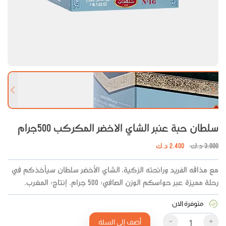
 slide
Next slide
سلطان حبة عنبر الشاي الاخضر المكركب 500جرام
3.000
د.ك
2.400
د.ك
مع مذاقه الفريد ورائحته الزكية، الشاي الأخضر سلطان سيأخذكم في
رحلة مميزة عبر حواسكم الوزن الصافي: 500 جرام. إنتاج: المغرب.
متوفرة الان
-
+
أضف إلى السلة