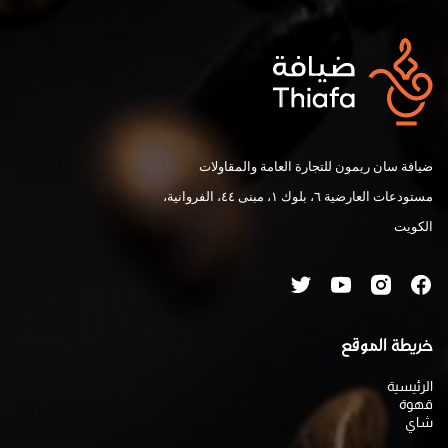
ضيافة سان ريمون للتجارة العامة والمقاولات
مستودعات العارضية ٦، بلوك ١، مبنى ٤٤، الفروانية،
الكويت
خريطة الموقع
الرئيسية
قهوة
شاي