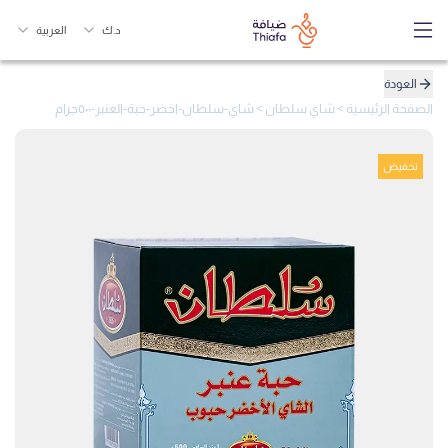
د.ك
العربية
العودة
الصفحة الرئيسية
>
شاي سلطان
>
شاي-سلطان-اخضر-حبة-العنبر-٥٠٠جرام
تخفيض