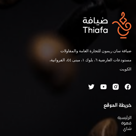
ضيافة سان ريمون للتجارة العامة والمقاولات
مستودعات العارضية ٦، بلوك ١، مبنى ٤٤، الفروانية،
الكويت
خريطة الموقع
الرئيسية
قهوة
شاي