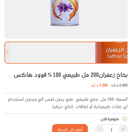
 slide
Next slide
بخاخ زعفران200 مل طبيعي 100 % فوود هاكس
3.000
د.ك
2.000
د.ك
السعة: 200 مل. منتج طبيعي. صُنع بدون لمس آلي وبدون استخدام
أي غازات كيميائية أو إضافات. إنتاج: تركيا.
متوفرة الان
-
+
أضف إلى السلة