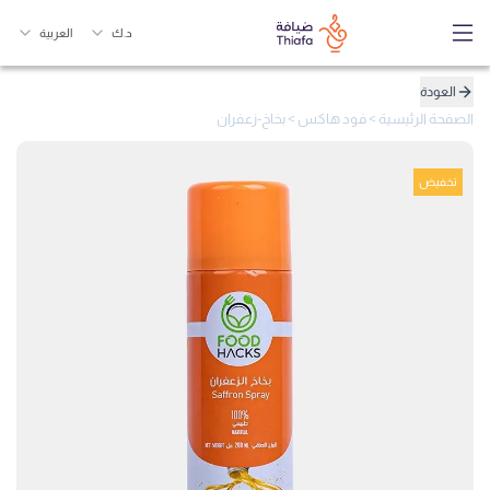
د.ك
العربية
العودة
الصفحة الرئيسية
>
فود هاكس
>
بخاخ-زعفران
تخفيض