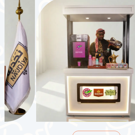
د.ك
35.000
د.ك
2
ساعات