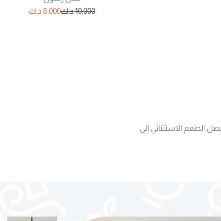
10.000
د.ك
8.000
د.ك
يصل الطعم الاستثنائي إلى