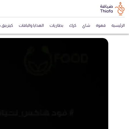
الرئيسية
قهوة
شاي
كرك
بطاريات
الهدايا والباقات
كيترينق 