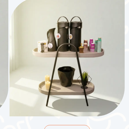
25.000
د.ك
2
ساعات