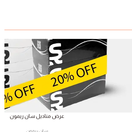
عرض مناديل سان ريمون
سان ريمون