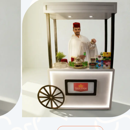
35.000
د.ك
40.000
2
ساعات