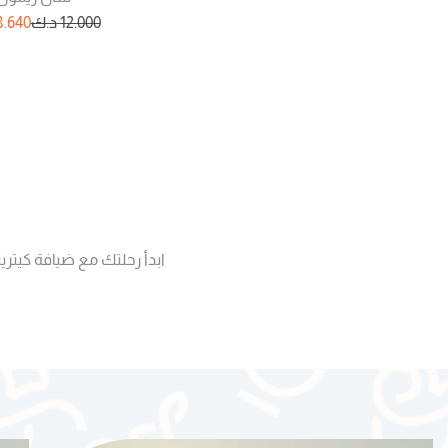
12.000
د.ك
8.640
ابدأ رحلتك مع ضيافة كيتري