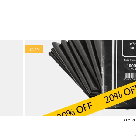
تخفيض
مامة