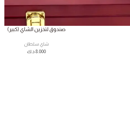
صندوق لتخزين الشاي (كبير)
شاي سلطان
8.000
د.ك