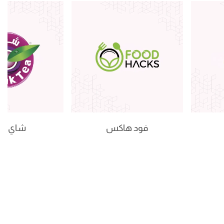
فود هاكس
شاي كر