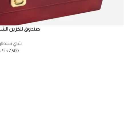
صندوق لتخزين الشا
شاي سلطا
7.500
د.ك