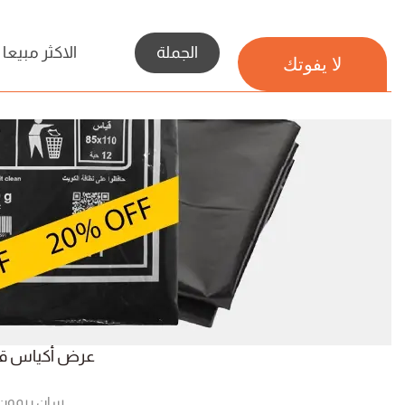
الجملة
الاكثر مبيعا
لا يفوتك
عرض أكياس ق
سان ريمون