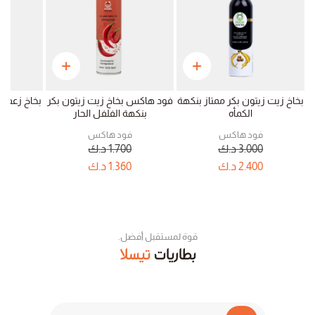
بخاخ زيت زيتون بكر ممتاز بنكهة
فود هاكس بخاخ زيت زيتون بكر
الكمأه
بنكهة الفلفل الحار
% 
فود هاكس
فود هاكس
ف
3.000
د.ك
1.700
د.ك
0
2.400
د.ك
1.360
د.ك
0
قوة لمستقبل أفضل.
بطاريات
تيسلا