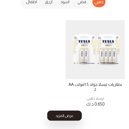
ذهبي
فضي
اسود
ازرق
اطفال
بطاريات تيسلا جولد 1.5فولت AA
2
تيسلا ذهبي
0.650
د.ك
عرض المزيد