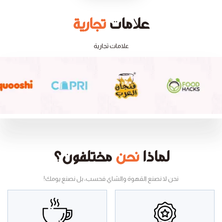
علامات
تجارية
علامات تجارية
لماذا
نحن
مختلفون؟
نحن لا نصنع القهوة والشاي فحسب، بل نصنع يومك!