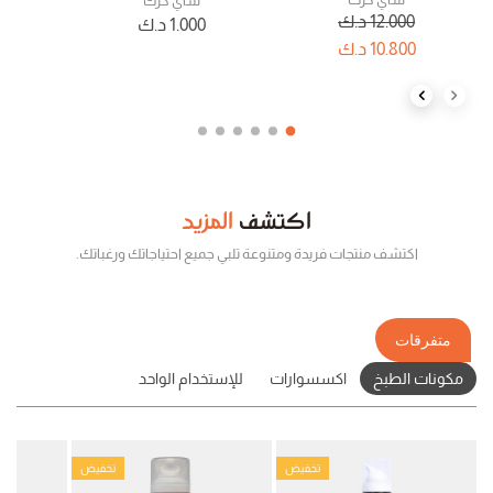
شاي كرك
12.000
د.ك
0
1.000
د.ك
10.800
د.ك
0
Next slide
Previous slide
اكتشف
المزيد
اكتشف منتجات فريدة ومتنوعة تلبي جميع احتياجاتك ورغباتك.
متفرقات
مكونات الطبخ
اكسسوارات
للإستخدام الواحد
تخفيض
تخفيض