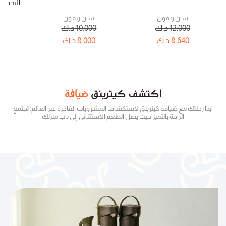
التحضير ٢٥٠ جرام – كرت
سان ريمون
سان ريمون
12.000
د.ك
10.000
د.ك
0
8.640
د.ك
8.000
د.ك
80
اكتشف
كيترينق
ضيافة
ابدأ رحلتك مع ضيافة كيترينق لاستكشاف المشروبات الفاخرة عبر العالم. تجتمع
الراحة بالتميز حيث يصل الطعم الاستثنائي إلى باب منزلك