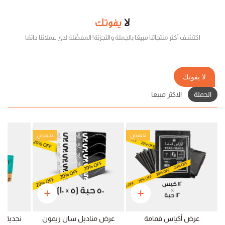
لا
يفوتك
اكتشف أكثر منتجاتنا مبيعًا بالجملة والتجزئة! المفضّلة لدى عملائنا دائمًا
لا يفوتك
الجملة
الاكثر مبيعا
تخفيض
تخفيض
عرض أكياس قمامة
عرض مناديل سان ريمون
نجدية ق