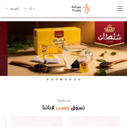
د.ك
العربية
مشهورة
تسوق
حسب
فئاتنا